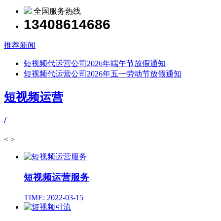
全国服务热线
13408614686
推荐新闻
短视频代运营公司2026年端午节放假通知
短视频代运营公司2026年五一劳动节放假通知
短视频运营
/
<
>
短视频运营服务
TIME: 2022-03-15